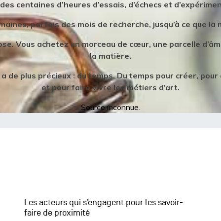
 des centaines d’heures d’essais, d’échecs et d’expérime
maines, parfois des mois de recherche, jusqu’à ce que la 
e. Vous achetez un morceau de cœur, une parcelle d’âme,
la matière.
l y a de plus précieux : du temps. Du temps pour créer, pour
et pour faire vivre les métiers d’art.
Source inconnue.
Les acteurs qui s’engagent pour les savoir-
faire de proximité