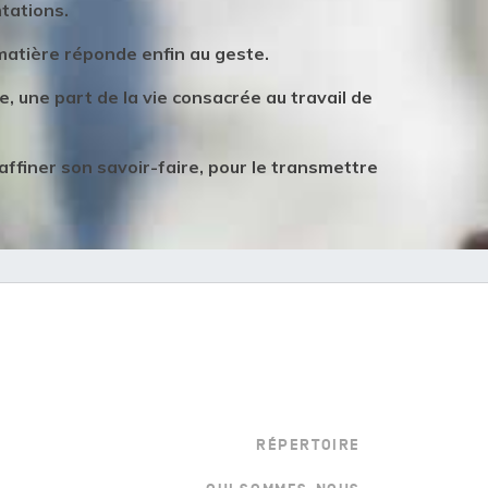
ntations.
matière réponde enfin au geste.
 une part de la vie consacrée au travail de
 affiner son savoir-faire, pour le transmettre
Menu bottom droite
RÉPERTOIRE