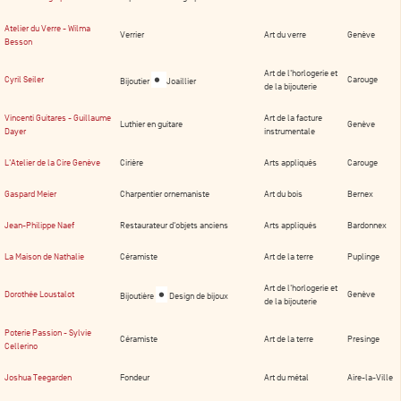
Atelier du Verre - Wilma
Verrier
Art du verre
Genève
Besson
Art de l'horlogerie et
•
Cyril Seiler
Carouge
Bijoutier
Joaillier
de la bijouterie
Vincenti Guitares - Guillaume
Art de la facture
Luthier en guitare
Genève
Dayer
instrumentale
L'Atelier de la Cire Genève
Cirière
Arts appliqués
Carouge
Gaspard Meier
Charpentier ornemaniste
Art du bois
Bernex
Jean-Philippe Naef
Restaurateur d'objets anciens
Arts appliqués
Bardonnex
La Maison de Nathalie
Céramiste
Art de la terre
Puplinge
Art de l'horlogerie et
•
Dorothée Loustalot
Genève
Bijoutière
Design de bijoux
de la bijouterie
Poterie Passion - Sylvie
Céramiste
Art de la terre
Presinge
Cellerino
Joshua Teegarden
Fondeur
Art du métal
Aire-la-Ville