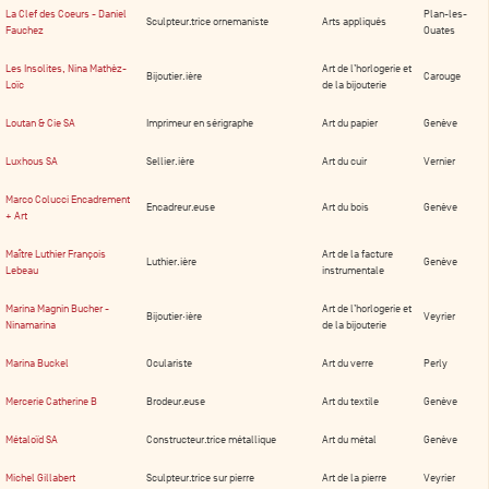
La Clef des Coeurs - Daniel
Plan-les-
Sculpteur.trice ornemaniste
Arts appliqués
Fauchez
Ouates
Les Insolites, Nina Mathèz-
Art de l’horlogerie et
Bijoutier.ière
Carouge
Loïc
de la bijouterie
Loutan & Cie SA
Imprimeur en sérigraphe
Art du papier
Genève
Luxhous SA
Sellier.ière
Art du cuir
Vernier
Marco Colucci Encadrement
Encadreur.euse
Art du bois
Genève
+ Art
Maître Luthier François
Art de la facture
Luthier.ière
Genève
Lebeau
instrumentale
Marina Magnin Bucher -
Art de l’horlogerie et
Bijoutier·ière
Veyrier
Ninamarina
de la bijouterie
Marina Buckel
Oculariste
Art du verre
Perly
Mercerie Catherine B
Brodeur.euse
Art du textile
Genève
Métaloïd SA
Constructeur.trice métallique
Art du métal
Genève
Michel Gillabert
Sculpteur.trice sur pierre
Art de la pierre
Veyrier