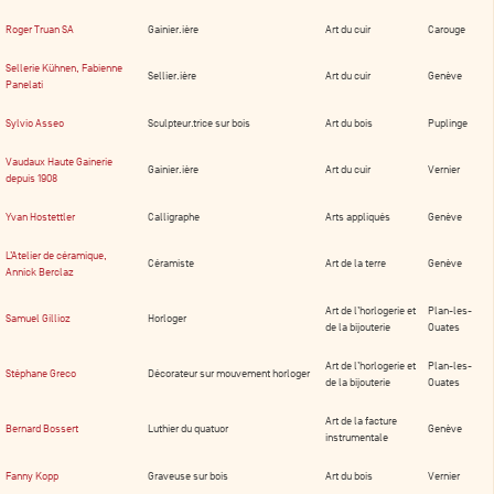
Roger Truan SA
Gainier.ière
Art du cuir
Carouge
Sellerie Kühnen, Fabienne
Sellier.ière
Art du cuir
Genève
Panelati
Sylvio Asseo
Sculpteur.trice sur bois
Art du bois
Puplinge
Vaudaux Haute Gainerie
Gainier.ière
Art du cuir
Vernier
depuis 1908
Yvan Hostettler
Calligraphe
Arts appliqués
Genève
L’Atelier de céramique,
Céramiste
Art de la terre
Genève
Annick Berclaz
Art de l’horlogerie et
Plan-les-
Samuel Gillioz
Horloger
de la bijouterie
Ouates
Art de l’horlogerie et
Plan-les-
Stéphane Greco
Décorateur sur mouvement horloger
de la bijouterie
Ouates
Art de la facture
Bernard Bossert
Luthier du quatuor
Genève
instrumentale
Fanny Kopp
Graveuse sur bois
Art du bois
Vernier