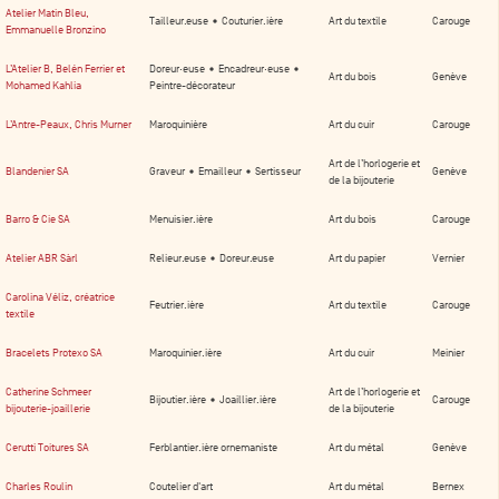
Atelier Matin Bleu,
Tailleur.euse • Couturier.ière
Art du textile
Carouge
Emmanuelle Bronzino
L’Atelier B, Belén Ferrier et
Doreur·euse • Encadreur·euse •
Art du bois
Genève
Mohamed Kahlia
Peintre-décorateur
L’Antre-Peaux, Chris Murner
Maroquinière
Art du cuir
Carouge
Art de l’horlogerie et
Blandenier SA
Graveur • Emailleur • Sertisseur
Genève
de la bijouterie
Barro & Cie SA
Menuisier.ière
Art du bois
Carouge
Atelier ABR Sàrl
Relieur.euse • Doreur.euse
Art du papier
Vernier
Carolina Véliz, créatrice
Feutrier.ière
Art du textile
Carouge
textile
Bracelets Protexo SA
Maroquinier.ière
Art du cuir
Meinier
Catherine Schmeer
Art de l’horlogerie et
Bijoutier.ière • Joaillier.ière
Carouge
bijouterie-joaillerie
de la bijouterie
Cerutti Toitures SA
Ferblantier.ière ornemaniste
Art du métal
Genève
Charles Roulin
Coutelier d'art
Art du métal
Bernex