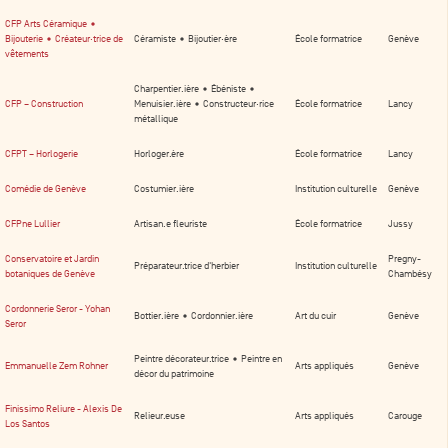
CFP Arts Céramique •
Bijouterie • Créateur·trice de
Céramiste • Bijoutier·ère
École formatrice
Genève
vêtements
Charpentier.ière • Ébéniste •
CFP – Construction
Menuisier.ière • Constructeur·rice
École formatrice
Lancy
métallique
CFPT – Horlogerie
Horloger.ère
École formatrice
Lancy
Comédie de Genève
Costumier.ière
Institution culturelle
Genève
CFPne Lullier
Artisan.e fleuriste
École formatrice
Jussy
Conservatoire et Jardin
Pregny-
Préparateur.trice d'herbier
Institution culturelle
botaniques de Genève
Chambésy
Cordonnerie Seror - Yohan
Bottier.ière • Cordonnier.ière
Art du cuir
Genève
Seror
Peintre décorateur.trice • Peintre en
Emmanuelle Zem Rohner
Arts appliqués
Genève
décor du patrimoine
Finissimo Reliure - Alexis De
Relieur.euse
Arts appliqués
Carouge
Los Santos