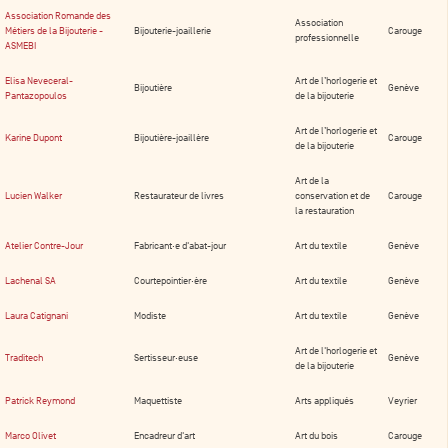
Association Romande des
Association
Métiers de la Bijouterie -
Bijouterie-joaillerie
Carouge
professionnelle
ASMEBI
Elisa Neveceral-
Art de l’horlogerie et
Bijoutière
Genève
Pantazopoulos
de la bijouterie
Art de l’horlogerie et
Karine Dupont
Bijoutière-joaillère
Carouge
de la bijouterie
Art de la
Lucien Walker
Restaurateur de livres
conservation et de
Carouge
la restauration
Atelier Contre-Jour
Fabricant·e d'abat-jour
Art du textile
Genève
Lachenal SA
Courtepointier·ère
Art du textile
Genève
Laura Catignani
Modiste
Art du textile
Genève
Art de l'horlogerie et
Traditech
Sertisseur·euse
Genève
de la bijouterie
Patrick Reymond
Maquettiste
Arts appliqués
Veyrier
Marco Olivet
Encadreur d'art
Art du bois
Carouge