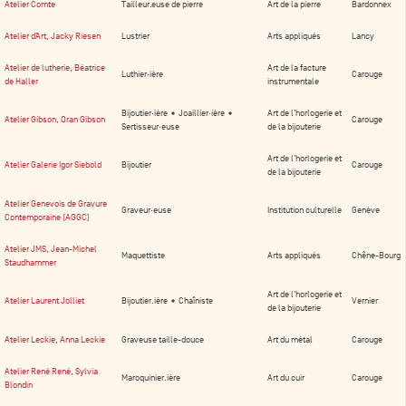
Atelier Comte
Tailleur.euse de pierre
Art de la pierre
Bardonnex
Atelier d’Art, Jacky Riesen
Lustrier
Arts appliqués
Lancy
Atelier de lutherie, Béatrice
Art de la facture
Luthier·ière
Carouge
de Haller
instrumentale
Bijoutier·ière • Joaillier·ière •
Art de l’horlogerie et
Atelier Gibson, Oran Gibson
Carouge
Sertisseur·euse
de la bijouterie
Art de l’horlogerie et
Atelier Galerie Igor Siebold
Bijoutier
Carouge
de la bijouterie
Atelier Genevois de Gravure
Graveur·euse
Institution culturelle
Genève
Contemporaine (AGGC)
Atelier JMS, Jean-Michel
Maquettiste
Arts appliqués
Chêne-Bourg
Staudhammer
Art de l'horlogerie et
Atelier Laurent Jolliet
Bijoutier.ière • Chaîniste
Vernier
de la bijouterie
Atelier Leckie, Anna Leckie
Graveuse taille-douce
Art du métal
Carouge
Atelier René René, Sylvia
Maroquinier.ière
Art du cuir
Carouge
Blondin