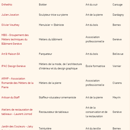
Orthethic
Bottier
Art du cuir
Carouge
Julien Joselon
Sculpteur·trice sur pierre
Art de la pierre
Dardagny
Olivier Veuthey
Menuisier • Ebéniste
Art du bois
Bernex
MBG - Groupement des
Association
Métiers techniques du
Métiers du bâtiment
Genève
professionnelle
Bâtiment Genève
Art & Maison SA
Parqueteur
Art du bois
Bellevue
Métiers de la mode, de l'architecture
IPAC Design Genève
École formatrice
Vernier
d'intérieur et du design graphique
ARMP - Association
Association
Romande des Métiers de la
Métiers de la pierre
Clarens
professionnelle
Pierre
Artisan du Staff
Staffeur-stucateur ornemaniste
Art de la pierre
Meyrin
Art de la
Ateliers de restauration de
Restaurateur de tableaux
conservation et de
Genève
tableaux - Laurent Jornod
la restauration
Jardin des Couleurs - Jaky
Teinturière
Art du textile
Bernex