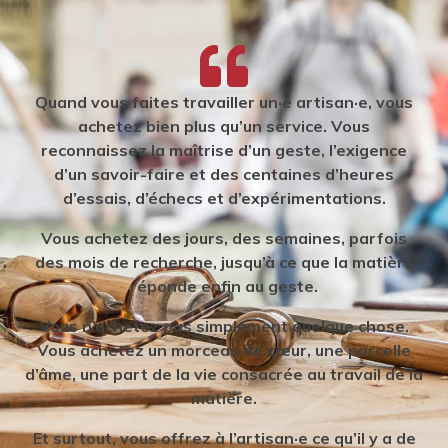
Quand vous faites travailler un·e artisan·e, vous
achetez bien plus qu’un service. Vous
reconnaissez la maîtrise d’un geste, l’exigence
d’un savoir-faire et des centaines d’heures
d’essais, d’échecs et d’expérimentations.
Vous achetez des jours, des semaines, parfois
des mois de recherche, jusqu’à ce que la matière
réponde enfin au geste.
Vous n’achetez pas simplement quelque chose.
Vous achetez un morceau de cœur, une parcelle
d’âme, une part de la vie consacrée au travail de la
matière.
Et surtout, vous offrez à l’artisan·e ce qu’il y a de