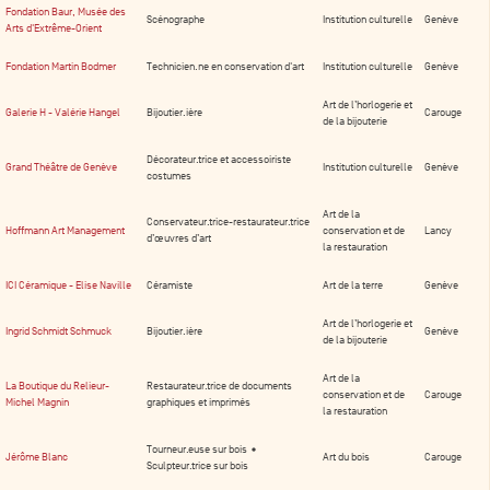
Fondation Baur, Musée des
Scénographe
Institution culturelle
Genève
Arts d'Extrême-Orient
Fondation Martin Bodmer
Technicien.ne en conservation d'art
Institution culturelle
Genève
Art de l’horlogerie et
Galerie H - Valérie Hangel
Bijoutier.ière
Carouge
de la bijouterie
Décorateur.trice et accessoiriste
Grand Théâtre de Genève
Institution culturelle
Genève
costumes
Art de la
Conservateur.trice-restaurateur.trice
Hoffmann Art Management
conservation et de
Lancy
d’œuvres d’art
la restauration
ICI Céramique - Elise Naville
Céramiste
Art de la terre
Genève
Art de l’horlogerie et
Ingrid Schmidt Schmuck
Bijoutier.ière
Genève
de la bijouterie
Art de la
La Boutique du Relieur-
Restaurateur.trice de documents
conservation et de
Carouge
Michel Magnin
graphiques et imprimés
la restauration
Tourneur.euse sur bois •
Jérôme Blanc
Art du bois
Carouge
Sculpteur.trice sur bois