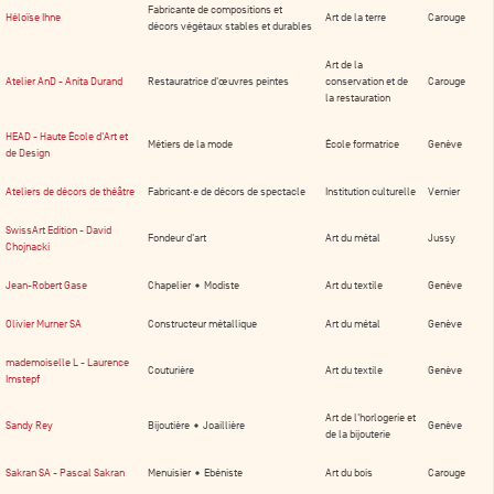
Fabricante de compositions et
Héloïse Ihne
Art de la terre
Carouge
décors végétaux stables et durables
Art de la
Atelier AnD - Anita Durand
Restauratrice d'œuvres peintes
conservation et de
Carouge
la restauration
HEAD - Haute École d'Art et
Métiers de la mode
École formatrice
Genève
de Design
Ateliers de décors de théâtre
Fabricant·e de décors de spectacle
Institution culturelle
Vernier
SwissArt Edition - David
Fondeur d'art
Art du métal
Jussy
Chojnacki
Jean-Robert Gase
Chapelier • Modiste
Art du textile
Genève
Olivier Murner SA
Constructeur métallique
Art du métal
Genève
mademoiselle L - Laurence
Couturière
Art du textile
Genève
Imstepf
Art de l'horlogerie et
Sandy Rey
Bijoutière • Joaillière
Genève
de la bijouterie
Sakran SA - Pascal Sakran
Menuisier • Ebéniste
Art du bois
Carouge