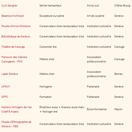
Cyril Sanglier
Sellier harnacheur
Art du cuir
Chêne-Bourg
Béatrice Archinard
Sculpteure sur pierre
Art de la pierre
Genève
Musée d'Art et d'Histoire
Conservateur·trice-restaurateur·trice
Institution culturelle
Genève
Bibliothèque de Genève
Conservateur·trice-restaurateur·trice
Institution culturelle
Genève
Théâtre de Carouge
Costumier·ère
Institution culturelle
Carouge
Parcours des Ateliers
Association
Métiers d'art
Carouge
Carougeois - PAC
professionnelle
Association
Label Genève
Métiers d'art
Bernex
professionnelle
UFGVV
Horlogerie
Partenaire
Genève
OFPC
Formation
Partenaire
Genève
Ateliers horlogers de Van
Émailleur·euse • Graveur·euse main
École formatrice
Meyrin
Cleef & Arpels
• Horloger·ère
Musée d'Ethnographie de
Conservateur·trice-restaurateur·trice
Institution culturelle
Genève
Genève - MEG