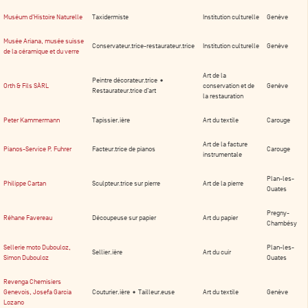
Muséum d'Histoire Naturelle
Taxidermiste
Institution culturelle
Genève
Musée Ariana, musée suisse
Conservateur.trice-restaurateur.trice
Institution culturelle
Genève
de la céramique et du verre
Art de la
Peintre décorateur.trice •
Orth & Fils SÀRL
conservation et de
Genève
Restaurateur.trice d’art
la restauration
Peter Kammermann
Tapissier.ière
Art du textile
Carouge
Art de la facture
Pianos-Service P. Fuhrer
Facteur.trice de pianos
Carouge
instrumentale
Plan-les-
Philippe Cartan
Sculpteur.trice sur pierre
Art de la pierre
Ouates
Pregny-
Réhane Favereau
Découpeuse sur papier
Art du papier
Chambésy
Sellerie moto Dubouloz,
Plan-les-
Sellier.ière
Art du cuir
Simon Dubouloz
Ouates
Revenga Chemisiers
Genevois, Josefa Garcia
Couturier.ière • Tailleur.euse
Art du textile
Genève
Lozano