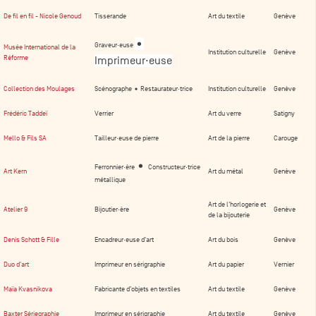
De fil en fil - Nicole Genoud
Tisserande
Art du textile
Genève
•
Graveur·euse
Musée International de la
Institution culturelle
Genève
Réforme
Imprimeur·euse
Collection des Moulages
Scénographe
•
Restaurateur·trice
Institution culturelle
Genève
Frédéric Taddeï
Verrier
Art du verre
Satigny
Mello & Fils SA
Tailleur·euse de pierre
Art de la pierre
Carouge
•
Ferronnier·ère
Constructeur·trice
Art Kern
Art du métal
Genève
métallique
Art de l'horlogerie et
Atelier 9
Bijoutier·ère
Genève
de la bijouterie
Denis Schott & Fille
Encadreur·euse d'art
Art du bois
Genève
Duo d'art
Imprimeur en sérigraphie
Art du papier
Vernier
Maïa Kvasnikova
Fabricante d’objets en textiles
Art du textile
Genève
Baxter Sériegraphie
Imprimeur en sérigraphie
Art du textile
Genève