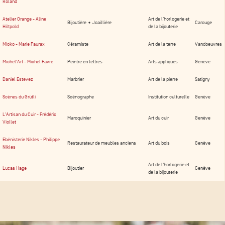
Roland
Atelier Orange - Aline
Art de l'horlogerie et
Bijoutière • Joaillière
Carouge
Hiltpold
de la bijouterie
Mioko - Marie Faurax
Céramiste
Art de la terre
Vandoeuvres
Michel'Art - Michel Favre
Peintre en lettres
Arts appliqués
Genève
Daniel Estevez
Marbrier
Art de la pierre
Satigny
Scènes du Grütli
Scénographe
Institution culturelle
Genève
L'Artisan du Cuir - Frédéric
Maroquinier
Art du cuir
Genève
Viollet
Ebénisterie Nikles - Philippe
Restaurateur de meubles anciens
Art du bois
Genève
Nikles
Art de l'horlogerie et
Lucas Hage
Bijoutier
Genève
de la bijouterie