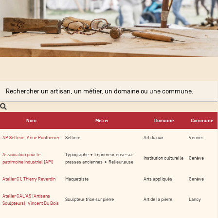
Nom
Métier
Domaine
Commune
AP Sellerie, Anne Ponthenier
Sellière
Art du cuir
Vernier
Association pour le
Typographe • Imprimeur·euse sur
Institution culturelle
Genève
patrimoine industriel (API)
presses anciennes • Relieur.euse
Atelier C1, Thierry Reverdin
Maquettiste
Arts appliqués
Genève
Atelier CAL'AS (Artisans
Sculpteur·trice sur pierre
Art de la pierre
Lancy
Sculpteurs), Vincent Du Bois