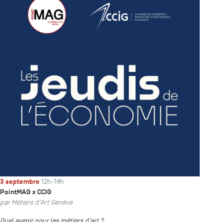
3 septembre
12h-14h
PointMAG x CCIG
par Métiers d'Art Genève
Quel avenir pour les métiers d’art ?