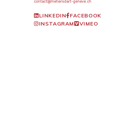
contact@metiersdart-geneve.ch
LINKEDIN
FACEBOOK
INSTAGRAM
VIMEO