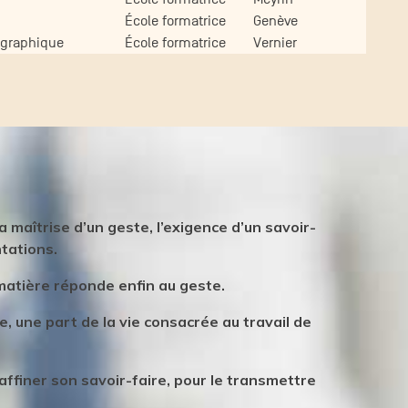
École formatrice
Genève
n graphique
École formatrice
Vernier
 maîtrise d’un geste, l’exigence d’un savoir-
ntations.
matière réponde enfin au geste.
 une part de la vie consacrée au travail de
 affiner son savoir-faire, pour le transmettre