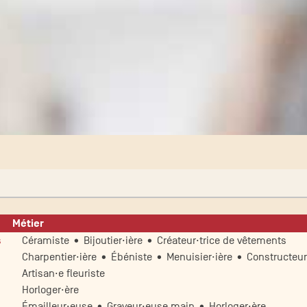
Métier
s
Céramiste • Bijoutier·ière • Créateur·trice de vêtements
Charpentier·ière • Ébéniste • Menuisier·ière • Constructeur
Artisan·e fleuriste
Horloger·ère
Émailleur·euse • Graveur·euse main • Horloger·ère