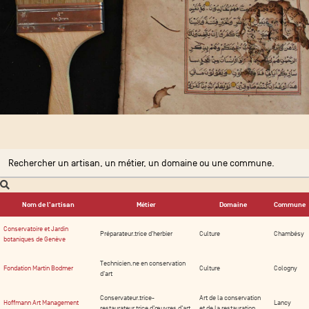
Nom de l'artisan
Métier
Domaine
Commune
Conservatoire et Jardin
Préparateur.trice d'herbier
Culture
Chambésy
botaniques de Genève
Technicien.ne en conservation
Fondation Martin Bodmer
Culture
Cologny
d'art
Conservateur.trice-
Art de la conservation
Hoffmann Art Management
Lancy
restaurateur.trice d’œuvres d’art
et de la restauration