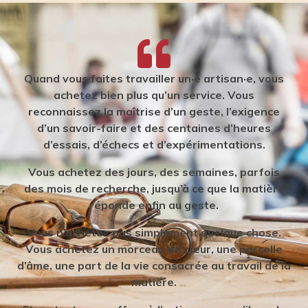
Quand vous faites travailler un·e artisan·e, vous
achetez bien plus qu’un service. Vous
reconnaissez la maîtrise d’un geste, l’exigence
d’un savoir-faire et des centaines d’heures
d’essais, d’échecs et d’expérimentations.
Vous achetez des jours, des semaines, parfois
des mois de recherche, jusqu’à ce que la matière
réponde enfin au geste.
Vous n’achetez pas simplement quelque chose.
Vous achetez un morceau de cœur, une parcelle
d’âme, une part de la vie consacrée au travail de la
matière.