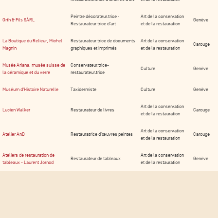
Peintre décorateur.trice ·
Art de la conservation
Orth & Fils SÀRL
Genève
Restaurateur.trice d’art
et de la restauration
La Boutique du Relieur, Michel
Restaurateur.trice de documents
Art de la conservation
Carouge
Magnin
graphiques et imprimés
et de la restauration
Musée Ariana, musée suisse de
Conservateur.trice-
Culture
Genève
la céramique et du verre
restaurateur.trice
Muséum d'Histoire Naturelle
Taxidermiste
Culture
Genève
Art de la conservation
Lucien Walker
Restaurateur de livres
Carouge
et de la restauration
Art de la conservation
Atelier AnD
Restauratrice d'œuvres peintes
Carouge
et de la restauration
Ateliers de restauration de
Art de la conservation
Restaurateur de tableaux
Genève
tableaux - Laurent Jornod
et de la restauration