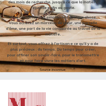
des mois de recherche, jusqu’à ce que la matière
réponde enfin au geste.
Vous n’achetez pas simplement quelque chose.
Vous achetez un morceau de cœur, une parcelle
d’âme, une part de la vie consacrée au travail de la
matière.
Et surtout, vous offrez à l’artisan·e ce qu’il y a de
plus précieux : du temps. Du temps pour créer,
pour affiner son savoir-faire, pour le transmettre
et pour faire vivre les métiers d’art.
Source inconnue.