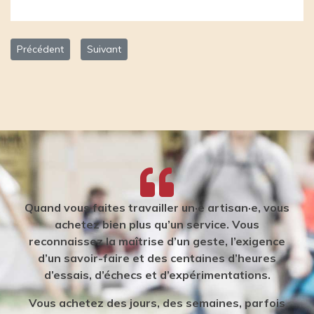
Article précédent : Jean-Robert Gase
Article suivant : Laurence Imstepf - mademoiselle
Précédent
Suivant
Quand vous faites travailler un·e artisan·e, vous
achetez bien plus qu’un service. Vous
reconnaissez la maîtrise d’un geste, l’exigence
d’un savoir-faire et des centaines d’heures
d’essais, d’échecs et d’expérimentations.
Vous achetez des jours, des semaines, parfois