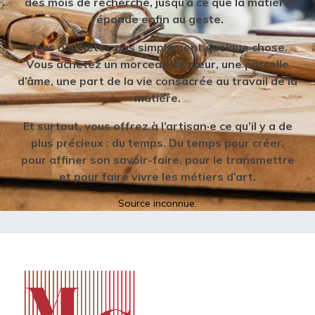
des mois de recherche, jusqu’à ce que la matière
réponde enfin au geste.
Vous n’achetez pas simplement quelque chose.
Vous achetez un morceau de cœur, une parcelle
d’âme, une part de la vie consacrée au travail de la
matière.
Et surtout, vous offrez à l’artisan·e ce qu’il y a de
plus précieux : du temps. Du temps pour créer,
pour affiner son savoir-faire, pour le transmettre
et pour faire vivre les métiers d’art.
Source inconnue.