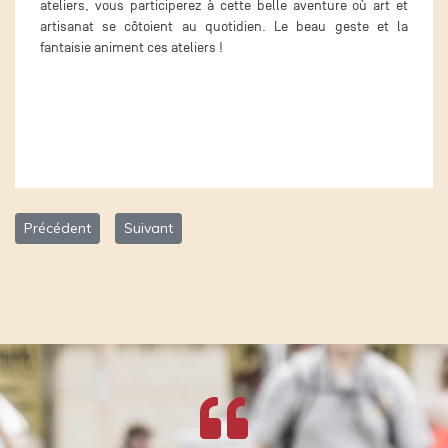
ateliers, vous participerez à cette belle aventure où art et
artisanat se côtoient au quotidien. Le beau geste et la
fantaisie animent ces ateliers !
Article précédent : Métiers d'Art Genève (MAG)
Article suivant : Label Genève
Précédent
Suivant