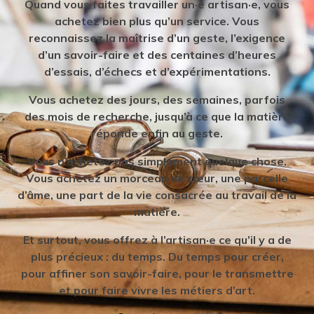
Quand vous faites travailler un·e artisan·e, vous
achetez bien plus qu’un service. Vous
reconnaissez la maîtrise d’un geste, l’exigence
d’un savoir-faire et des centaines d’heures
d’essais, d’échecs et d’expérimentations.
Vous achetez des jours, des semaines, parfois
des mois de recherche, jusqu’à ce que la matière
réponde enfin au geste.
Vous n’achetez pas simplement quelque chose.
Vous achetez un morceau de cœur, une parcelle
d’âme, une part de la vie consacrée au travail de la
matière.
Et surtout, vous offrez à l’artisan·e ce qu’il y a de
plus précieux : du temps. Du temps pour créer,
pour affiner son savoir-faire, pour le transmettre
et pour faire vivre les métiers d’art.