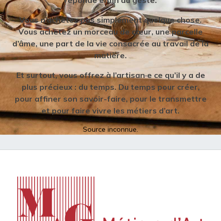
réponde enfin au geste.
Vous n’achetez pas simplement quelque chose.
Vous achetez un morceau de cœur, une parcelle
d’âme, une part de la vie consacrée au travail de la
matière.
Et surtout, vous offrez à l’artisan·e ce qu’il y a de
plus précieux : du temps. Du temps pour créer,
pour affiner son savoir-faire, pour le transmettre
et pour faire vivre les métiers d’art.
Source inconnue.