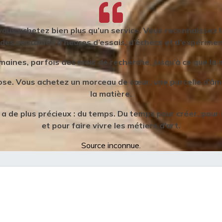
 vous achetez bien plus qu’un service. Vous reconnaissez la
 des centaines d’heures d’essais, d’échecs et d’expérime
maines, parfois des mois de recherche, jusqu’à ce que la 
e. Vous achetez un morceau de cœur, une parcelle d’âme,
la matière.
l y a de plus précieux : du temps. Du temps pour créer, pour
et pour faire vivre les métiers d’art.
Source inconnue.