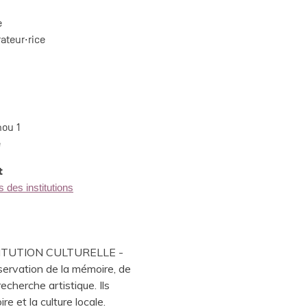
e
ateur·rice
ou 1
e
t
 des institutions
NSTITUTION CULTURELLE -
nservation de la mémoire, de
recherche artistique. Ils
re et la culture locale.