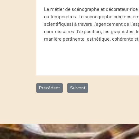
Le métier de scénographe et décorateur·rice
ou temporaires. Le scénographe crée des amb
scientifiques) à travers l'agencement de l'esp
commissaires d’exposition, les graphistes, l
manière pertinente, esthétique, cohérente et 
Article précédent : CFP – Construction
Article suivant : Luxhous SA
Précédent
Suivant