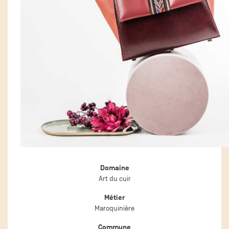
Domaine
Art du cuir
Métier
Maroquinière
Commune