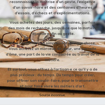
reconnaissez la maîtrise d’un geste, l’exigence
d’un savoir-faire et des centaines d’heures
d’essais, d’échecs et d’expérimentations.
Vous achetez des jours, des semaines, parfois
des mois de recherche, jusqu’à ce que la matière
réponde enfin au geste.
Vous n’achetez pas simplement quelque chose.
Vous achetez un morceau de cœur, une parcelle
d’âme, une part de la vie consacrée au travail de la
matière.
Et surtout, vous offrez à l’artisan·e ce qu’il y a de
plus précieux : du temps. Du temps pour créer,
pour affiner son savoir-faire, pour le transmettre
et pour faire vivre les métiers d’art.
Source inconnue.