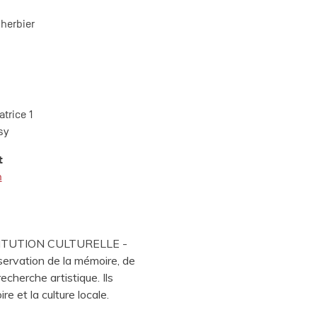
’herbier
trice 1
sy
t
h
NSTITUTION CULTURELLE -
nservation de la mémoire, de
recherche artistique. Ils
re et la culture locale.