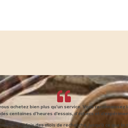
 Fuhrer
 vous achetez bien plus qu’un service. Vous reconnaissez la
 des centaines d’heures d’essais, d’échecs et d’expérime
maines, parfois des mois de recherche, jusqu’à ce que la 