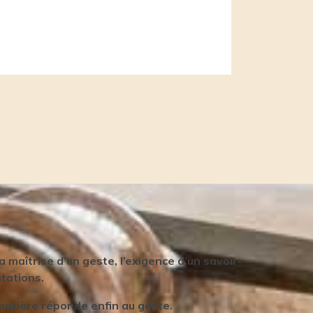
 maîtrise d’un geste, l’exigence d’un savoir-
ntations.
matière réponde enfin au geste.